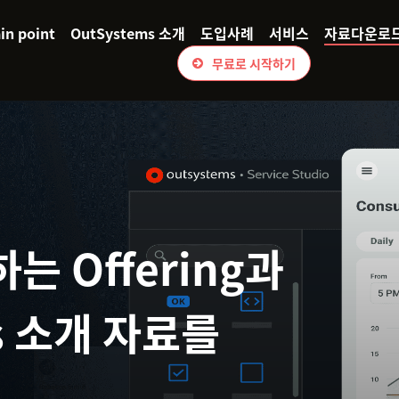
n point
OutSystems 소개
도입사례
서비스
자료다운로
무료로 시작하기
는 Offering과
s 소개 자료를
.